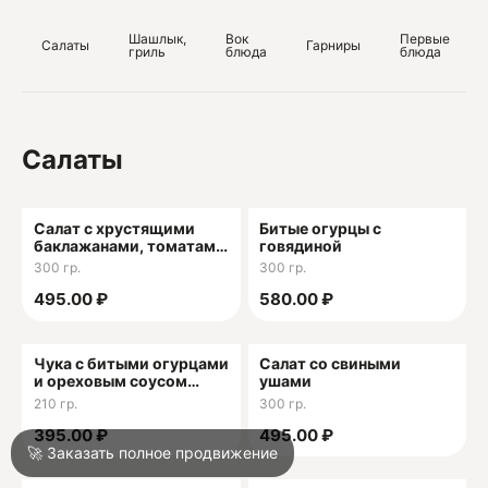
ОГРН 1052313096747
Шашлык,
Вок
Первые
Салаты
Гарниры
гриль
блюда
блюда
О
О
Салаты
Салат с хрустящими
Битые огурцы с
баклажанами, томатами
говядиной
и древесными грибами
300 гр.
300 гр.
Войти
495.00 ₽
580.00 ₽
Город
Армавир
Чука с битыми огурцами
Салат со свиными
и ореховым соусом
ушами
гамадари
210 гр.
300 гр.
Написать в техподдержку
395.00 ₽
495.00 ₽
🚀 Заказать полное продвижение