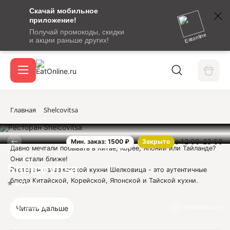
Скачай мобильное
номер
приложение!
SMS-
Получай промокоды, скидки
сообщение
Eatonline
и акции раньше других!
с
Акции
кодом
подтверждения
О сервисе
Главная
Shelcovitsa
с 12:00-23:59
Мин. заказ: 1500 ₽
Закрыто
Откры
Давно мечтали побывать в Китае, Корее, Японии или Тайланде?
Вход / регистрация
Ресторан
Они стали ближе!
Shelcovitsa
Ресторан Паназиатской кухни Шелковица - это аутентичные
блюда Китайской, Корейской, Японской и Тайской кухни.
5.0
из 5
Юридическая информация:
Отзывы
2
Информация
Читать дальше
ООО "ЦАРСТВО ВКУСА"
ИНН 2365004230