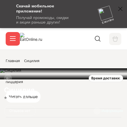
Скачай мобильное
номер
приложение!
SMS-
Получай промокоды, скидки
сообщение
Eatonline
и акции раньше других!
с
Акции
кодом
подтверждения
О сервисе
Главная
Сицилия
Время доставки:
Откры
пиццерия
Вход / регистрация
Сицилия
Читать дальше
Нет оценок
Отзывов нет
Информация