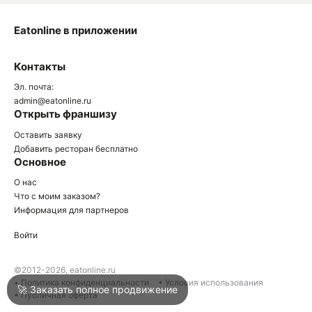
Eatonline в приложении
О
Контакты
О
Эл. почта:
admin@eatonline.ru
Открыть франшизу
Оставить заявку
Добавить ресторан бесплатно
Основное
Войти
О нас
Что с моим заказом?
Информация для партнеров
Город
Армавир
Войти
Написать в техподдержку
©2012-2026, eatonline.ru
• Политика конфиденциальности
• Условия использования
🚀 Заказать полное продвижение
• Публичная оферта