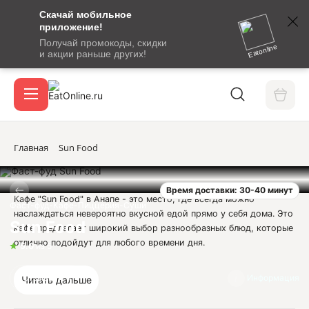
Скачай мобильное
номер
приложение!
SMS-
Получай промокоды, скидки
сообщение
Eatonline
и акции раньше других!
с
Акции
кодом
подтверждения
О сервисе
Главная
Sun Food
Время доставки: 30-40 минут
Откры
Кафе "Sun Food" в Анапе - это место, где всегда можно
Вход / регистрация
Фаст-фуд-Кафе-Пиццерия-Суши
наслаждаться невероятно вкусной едой прямо у себя дома. Это
Sun Food
кафе предлагает широкий выбор разнообразных блюд, которые
отлично подойдут для любого времени дня.
5.0
из 5
В меню "Sun Food" вы найдете разнообразные роллы, сеты,
Отзывы
4
Информация
Читать дальше
пиццу, бургеры, салаты, шаурму и десерты. Отличительной
особенностью этого заведения является высокое качество