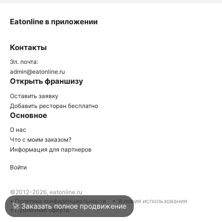
Eatonline в приложении
О
Контакты
О
Эл. почта:
admin@eatonline.ru
Открыть франшизу
Оставить заявку
Добавить ресторан бесплатно
Основное
Войти
О нас
Что с моим заказом?
Информация для партнеров
Город
Армавир
Войти
Написать в техподдержку
©2012-2026, eatonline.ru
• Политика конфиденциальности
• Условия использования
🚀 Заказать полное продвижение
• Публичная оферта