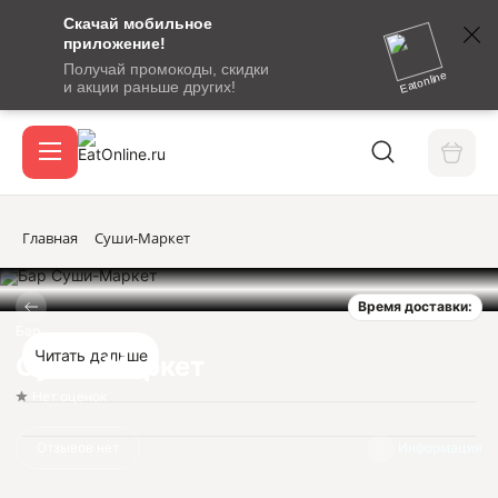
Скачай мобильное
номер
приложение!
SMS-
Получай промокоды, скидки
сообщение
Eatonline
и акции раньше других!
с
Акции
кодом
подтверждения
О сервисе
Главная
Суши-Маркет
Время доставки:
Откры
Вход / регистрация
Бар
Читать дальше
Суши-Маркет
Нет оценок
Отзывов нет
Информация