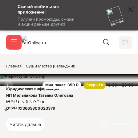
Скачай мобильное
номер
приложение!
SMS-
Получай промокоды, скидки
сообщение
Eatonline
и акции раньше других!
с
Акции
кодом
подтверждения
О сервисе
Главная
Суши Мастер [Геленджик]
10:00 - 23:00
Мин. заказ: 350 ₽
Закрыто
Откры
Юридическая информация:
Вход / регистрация
Кафе
ИП Мельникова Татьяна Олеговна
Суши Мастер
ИНН 662006807790
ОГРН 323665800023379
5.0
из 5
Читать дальше
Отзывы
3
Информация