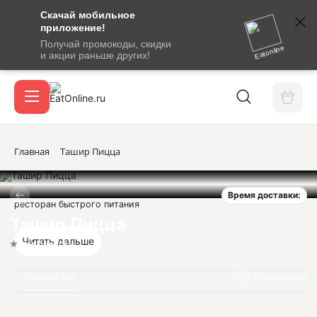
Скачай мобильное
номер
приложение!
SMS-
Получай промокоды, скидки
сообщение
Eatonline
и акции раньше других!
с
Акции
кодом
подтверждения
О сервисе
Главная
Ташир Пицца
Время доставки:
Откры
ресторан быстрого питания
Вход / регистрация
Ташир Пицца
Читать дальше
Нет оценок
Отзывов нет
Информация