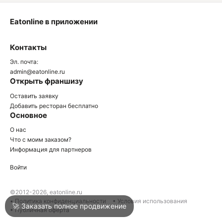
Eatonline в приложении
О
Контакты
О
Эл. почта:
admin@eatonline.ru
Открыть франшизу
Оставить заявку
Добавить ресторан бесплатно
Основное
Войти
О нас
Что с моим заказом?
Информация для партнеров
Город
Армавир
Войти
Написать в техподдержку
©2012-2026, eatonline.ru
• Политика конфиденциальности
• Условия использования
🚀 Заказать полное продвижение
• Публичная оферта