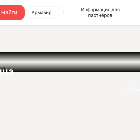
Информация для
Армавир
партнёров
ния
цца
И