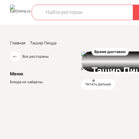
Главная
Ташир Пицца
Время доставки:
Все рестораны
ресторан быстрого пита
Ташир Пи
Меню
Нет оценок
Блюда не найдены.
Читать дальше
Отзывов нет