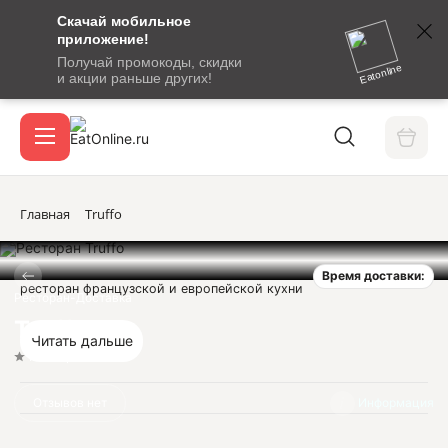
Скачай мобильное
номер
приложение!
SMS-
Получай промокоды, скидки
сообщение
Eatonline
и акции раньше других!
с
Акции
кодом
подтверждения
О сервисе
Главная
Truffo
Время доставки:
Откры
ресторан французской и европейской кухни
Вход / регистрация
Ресторан-Доставка
Truffo
Читать дальше
Нет оценок
Отзывов нет
Информация