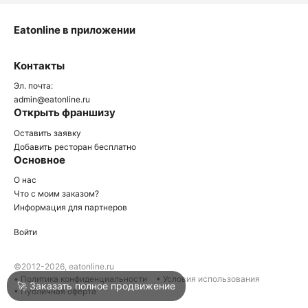
Eatonline в приложении
О
Контакты
О
Эл. почта:
admin@eatonline.ru
Открыть франшизу
Оставить заявку
Добавить ресторан бесплатно
Основное
Войти
О нас
Что с моим заказом?
Информация для партнеров
Город
Армавир
Войти
Написать в техподдержку
©2012-2026, eatonline.ru
• Политика конфиденциальности
• Условия использования
🚀 Заказать полное продвижение
• Публичная оферта