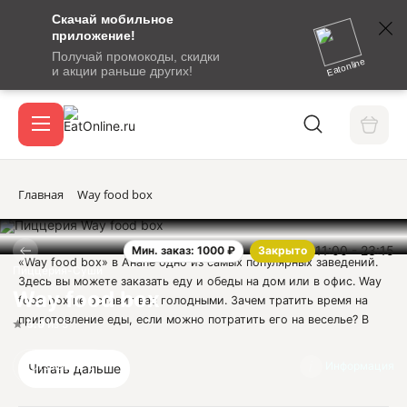
Скачай мобильное
номер
приложение!
SMS-
Получай промокоды, скидки
сообщение
Eatonline
и акции раньше других!
с
Акции
кодом
подтверждения
О сервисе
Главная
Way food box
11:00 - 23:15
Мин. заказ: 1000 ₽
Закрыто
Откры
«Way food box» в Анапе одно из самых популярных заведений.
Вход / регистрация
Пиццерия-Суши
Здесь вы можете заказать еду и обеды на дом или в офис. Way
Way food box
food box не оставит вас голодными. Зачем тратить время на
приготовление еды, если можно потратить его на веселье? В
5.0
из 5
кафе «Way food box» в Анапе вы можете заказать не только
пиццу. В меню присутствуют классические бургеры, блюда
Отзывы
5
Информация
Читать дальше
японской кухни, свежие полезные салаты и даже десерты.
Обязательно попробуйте - ароматную лапшу-вок с овощами и