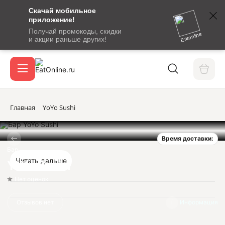
Скачай мобильное
номер
приложение!
SMS-
Получай промокоды, скидки
сообщение
Eatonline
и акции раньше других!
с
Акции
кодом
подтверждения
О сервисе
Главная
YoYo Sushi
Время доставки:
Откры
Вход / регистрация
Бар
Читать дальше
YoYo Sushi
Нет оценок
Отзывов нет
Информация