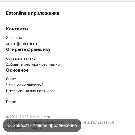
Eatonline в приложении
О
Контакты
О
Эл. почта:
admin@eatonline.ru
Открыть франшизу
Оставить заявку
Добавить ресторан бесплатно
Основное
Войти
О нас
Что с моим заказом?
Информация для партнеров
Город
Армавир
Войти
Написать в техподдержку
©2012-2026, eatonline.ru
• Политика конфиденциальности
• Условия использования
🚀 Заказать полное продвижение
• Публичная оферта