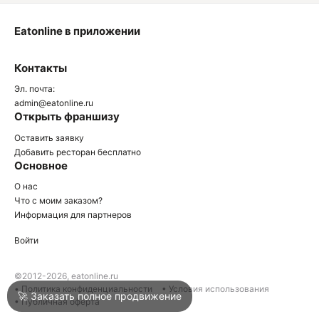
Eatonline в приложении
О
Контакты
О
Эл. почта:
admin@eatonline.ru
Открыть франшизу
Оставить заявку
Добавить ресторан бесплатно
Основное
Войти
О нас
Что с моим заказом?
Информация для партнеров
Город
Армавир
Войти
Написать в техподдержку
©2012-2026, eatonline.ru
• Политика конфиденциальности
• Условия использования
🚀 Заказать полное продвижение
• Публичная оферта