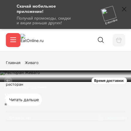
Скачай мобильное
номер
приложение!
SMS-
Получай промокоды, скидки
сообщение
Eatonline
и акции раньше других!
с
Акции
кодом
подтверждения
О сервисе
Главная
Живаго
Время доставки:
Откры
ресторан
Вход / регистрация
Ресторан-Бар-Доставка
Живаго
Читать дальше
Нет оценок
Отзывов нет
Информация