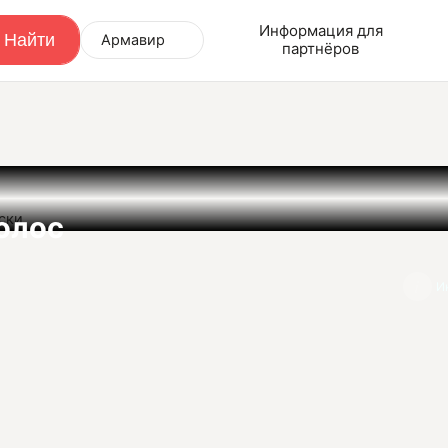
Информация для
Армавир
партнёров
ски
олос
И