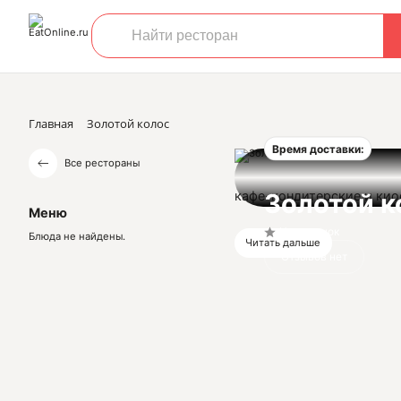
Главная
Золотой колос
Время доставки:
Все рестораны
кафе-кондитерские и кио
Золотой к
Меню
Нет оценок
Блюда не найдены.
Читать дальше
Отзывов нет