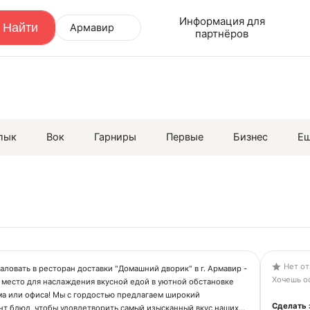
Информация для
Армавир
партнёров
лык
Вок
Гарниры
Первые
Бизнес
Е
Нет от
ловать в ресторан доставки "Домашний дворик" в г. Армавир -
Хочешь ос
 место для наслаждения вкусной едой в уютной обстановке
ма или офиса! Мы с гордостью предлагаем широкий
Сделать 
нт блюд, чтобы удовлетворить самый изысканный вкус наших