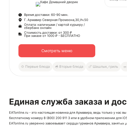
гостей.
Наше меню
Время доставки: 60-90 мин.
мангале. 
Г. Армавир Северная Промзона,30,Уч.50
уникальным
Оплата: наличными / картой курьеру /
ощущением
сбербанк онлайн
Если вы п
Стоимость доставки: от 300 ₽
При заказе от 1000 ₽ - БЕСПЛАТНО
наши свеж
свежие и к
кулинарно
Смотреть меню
Любители и
нашем мен
которая ст
🍲 Первые блюда
🥣 Вторые блюда
🍗 Шашлык, гриль
🥗
отобранны
поразят ва
Помимо это
подходящих
для прият
варианты,
Единая служба заказа и до
Кроме осно
бизнес лан
еды, а раб
EATonline.ru - это настоящая новинка для Армавира, ведь только у нас 
ланчам.
бесплатному номеру
8 (800) 200 911 3
или в удобном приложении для
iO
Ск
Доставка 
EATonline.ru уверенно завоевывает сердца гурманов Армавира, занятых 