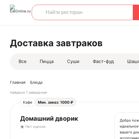
Доставка завтраков
Все
Пицца
Суши
Фаст-фуд
Шаш
Главная
Блюда
Найдено
1 заведение
Кафе
Мин. заказ: 1000 ₽
Домашний дворик
Добро пожа
идеальное
Нет оценок
вашего до
ассортиме