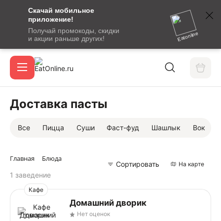
Скачай мобильное
номер
приложение!
SMS-
Получай промокоды, скидки
сообщение
Eatonline
и акции раньше других!
с
Акции
кодом
подтверждения
О сервисе
Доставка пасты
Все
Пицца
Суши
Фаст-фуд
Шашлык
Вок
Откры
Вход / регистрация
Главная
Блюда
Сортировать
На карте
1 заведение
Кафе
Домашний дворик
Нет оценок