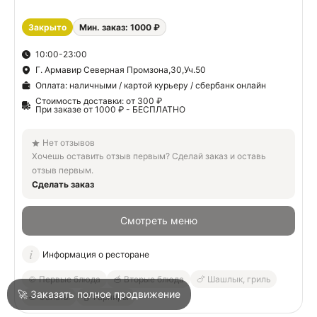
Закрыто
Мин. заказ: 1000 ₽
О
10:00-23:00
Г. Армавир Северная Промзона,30,Уч.50
О
Оплата: наличными / картой курьеру / сбербанк онлайн
Стоимость доставки: от 300 ₽
При заказе от 1000 ₽ - БЕСПЛАТНО
Нет отзывов
Хочешь оставить отзыв первым? Сделай заказ и оставь
отзыв первым.
Войти
Сделать заказ
Смотреть меню
Город
Армавир
Информация о ресторане
Написать в техподдержку
🍲 Первые блюда
🥣 Вторые блюда
🍗 Шашлык, гриль
🚀 Заказать полное продвижение
🥗 Салаты
🥡 Гарниры