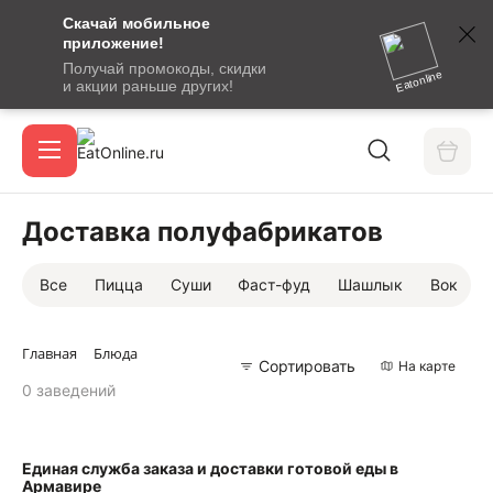
Скачай мобильное
номер
приложение!
SMS-
Получай промокоды, скидки
сообщение
Eatonline
и акции раньше других!
с
Акции
кодом
подтверждения
О сервисе
Доставка полуфабрикатов
Все
Пицца
Суши
Фаст-фуд
Шашлык
Вок
Откры
Вход / регистрация
Главная
Блюда
Сортировать
На карте
0 заведений
Единая служба заказа и доставки готовой еды в
Армавире