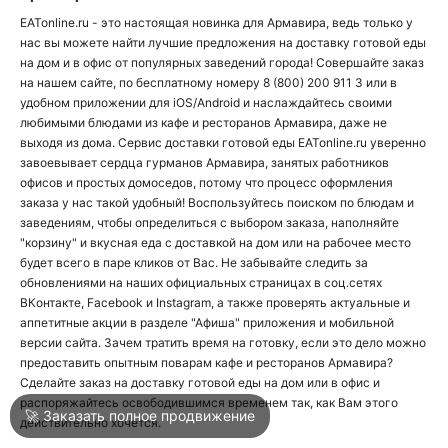
EATonline.ru - это настоящая новинка для Армавира, ведь только у
нас вы можете найти лучшие предложения на доставку готовой еды
О
на дом и в офис от популярных заведений города! Совершайте заказ
на нашем сайте, по бесплатному номеру
8 (800) 200 911 3
или в
О
удобном приложении для
iOS
/
Android
и наслаждайтесь своими
любимыми блюдами из
кафе
и
ресторанов
Армавира, даже не
выходя из дома. Сервис доставки готовой еды EATonline.ru уверенно
завоевывает сердца гурманов Армавира, занятых работников
офисов и простых домоседов, потому что процесс оформления
заказа у нас такой удобный! Воспользуйтесь поиском по блюдам и
заведениям
, чтобы определиться с выбором заказа, наполняйте
"корзину" и вкусная еда с доставкой на дом или на рабочее место
Войти
будет всего в паре кликов от Вас. Не забывайте следить за
обновлениями на наших официальных страницах в соц.сетях
ВКонтакте
,
Facebook
и
Instagram
, а также проверять актуальные и
Город
Армавир
аппетитные акции в разделе "Афиша" приложения и мобильной
версии сайта. Зачем тратить время на готовку, если это дело можно
предоставить опытным поварам кафе и ресторанов Армавира?
Сделайте заказ на доставку готовой еды на дом или в офис и
Написать в техподдержку
распоряжайтесь освободившимся временем так, как Вам этого
🚀 Заказать полное продвижение
действительно хочется.