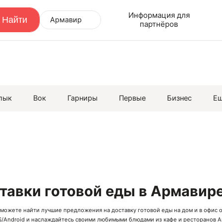
Информация для
Армавир
партнёров
лык
Вок
Гарниры
Первые
Бизнес
Е
ставки готовой еды в Армавир
вы можете найти лучшие предложения на доставку готовой еды на дом и в офис 
S
/
Android
и наслаждайтесь своими любимыми блюдами из
кафе
и
ресторанов
А