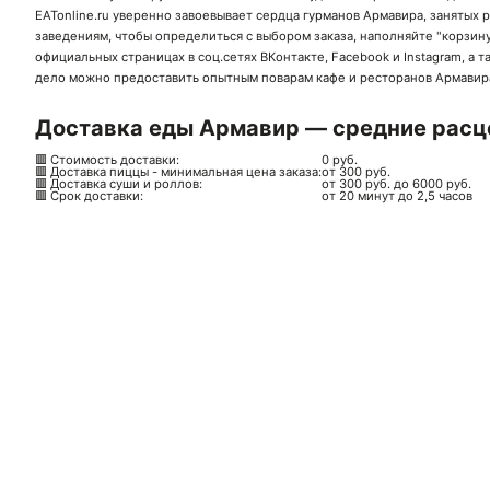
EATonline.ru уверенно завоевывает сердца гурманов Армавира, занятых 
заведениям
, чтобы определиться с выбором заказа, наполняйте "корзину
официальных страницах в соц.сетях
ВКонтакте
,
Facebook
и
Instagram
, а 
дело можно предоставить опытным поварам кафе и ресторанов Армавира?
Доставка еды Армавир — средние расце
🟥 Стоимость доставки:
0 руб.
🟥 Доставка пиццы - минимальная цена заказа:
от 300 руб.
🟥 Доставка суши и роллов:
от 300 руб. до 6000 руб.
🟥 Срок доставки:
от 20 минут до 2,5 часов
Ск